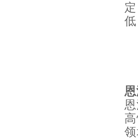
定
低
恩
恩
高
领