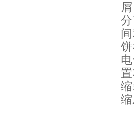
屑
分
间
饼
电
置
缩
缩