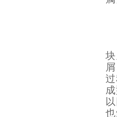
恩
块
屑
过
成
以
也