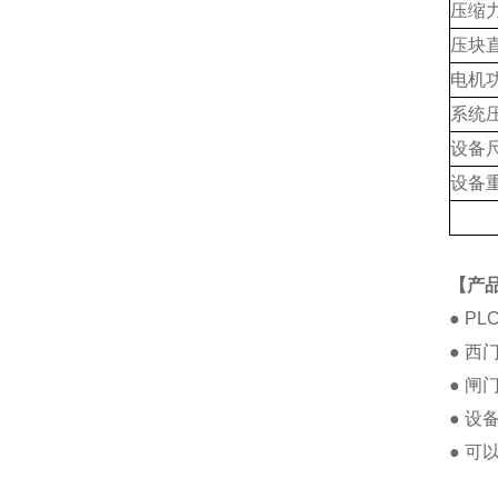
压缩力(
压块直
电机功
系统压
设备尺
设备重
【产品
● P
● 
● 
● 
● 