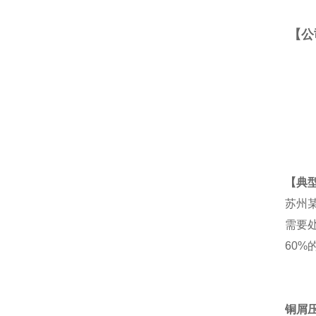
【公
【典
苏州某
需要
60
铜屑