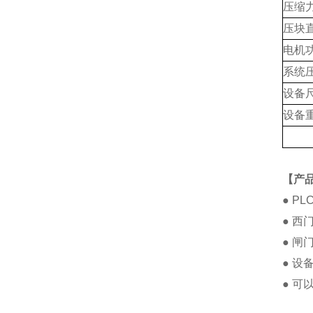
压缩力(
压块直
电机功
系统压
设备尺
设备重
【产品
● P
● 
● 
● 
● 