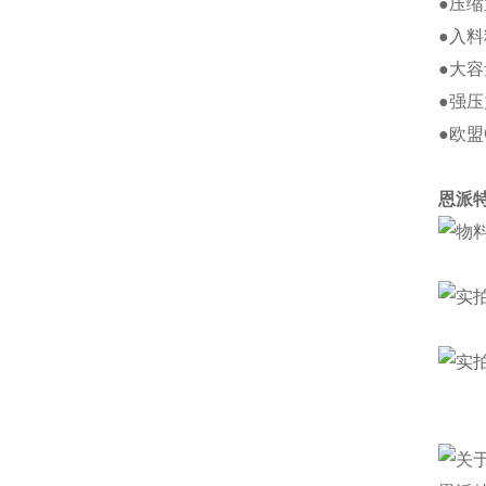
●压
●入
●大
●强
●欧盟
恩派