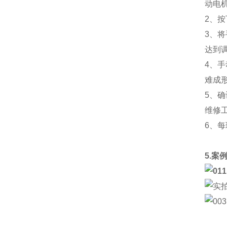
动电
2、
3、
达到
4、
难成
5、
维修
6、
5.案