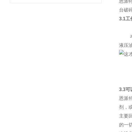
恩派
台破
3.1
本产
液压
3.3
恩派
剂，
主要
的一