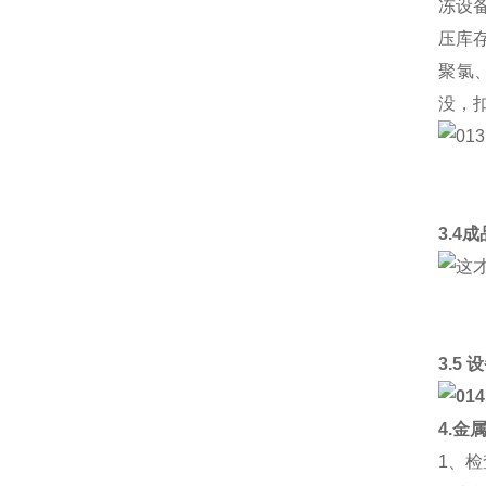
冻设
压库
聚氯
没，
3.4
3.5
4.金
1、