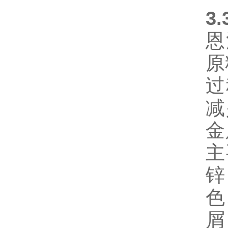
3
恩
原
过
减
金
主
锌
色
屑