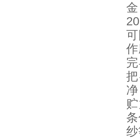
金
2
可
作
完
把
净
贮
条
纱