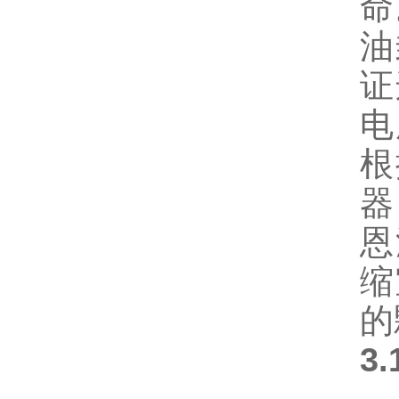
命
油
证
电
根
器
恩
缩
的
3