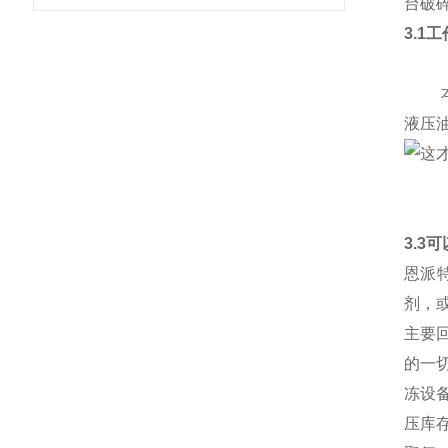
台破
3.1
本产
液压
3.3
恩派
剂，
主要
的一
冻设
压库