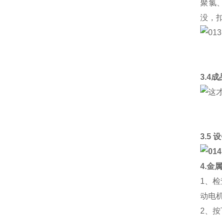
聚氯
没，
3.4
3.5
4.金
1、
动电
2、