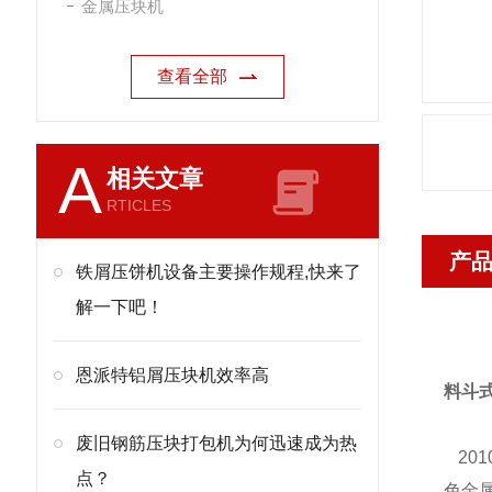
金属压块机
查看全部
A
相关文章
RTICLES
产
铁屑压饼机设备主要操作规程,快来了
解一下吧！
恩派特铝屑压块机效率高
料斗
废旧钢筋压块打包机为何迅速成为热
20
点？
色金