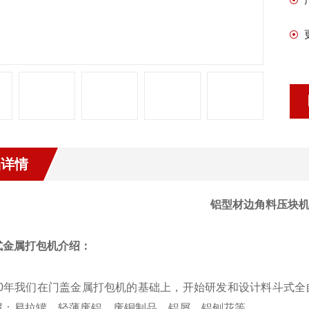
品详情
铝型材边角料压块机
式金属打包机介绍：
10年我们在门盖金属打包机的基础上，开始研发和设计料斗式
属：易拉罐，轻薄废铝，废铜制品，铝屑，铝刨花等。