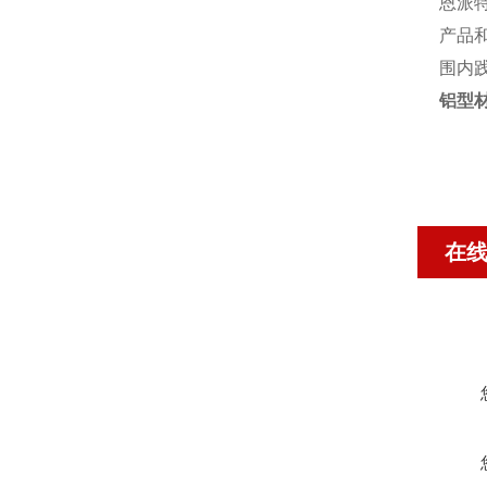
恩派
产品
围内
铝型
在