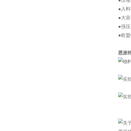
●压
●入
●大
●强
●欧盟
恩派