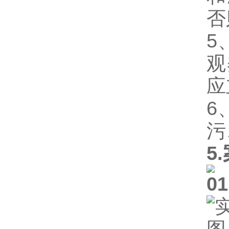
否
5
观
应
6
污
5