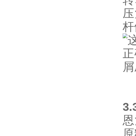
转
压
杆
3
恩
原