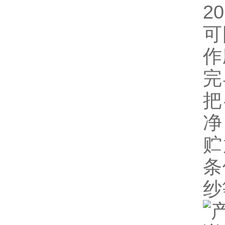
2
可
作
完
把
净
贮
条
纱