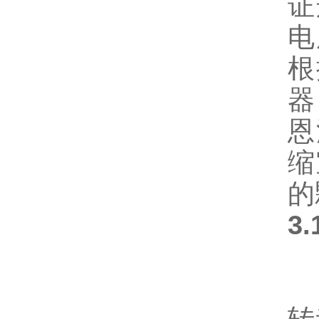
证
电
根
器
恩
缩
的
3
本