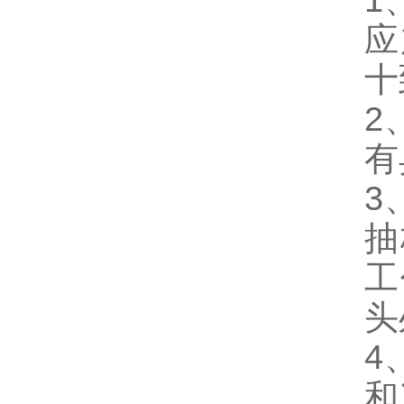
1
应
十
2
有
3
抽
工
头
4
和