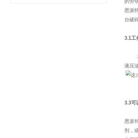
的劳
恩派
台破
3.1
本产
液压
3.3
恩派
剂，