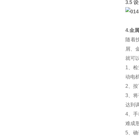
3.5
4.金
随着
屑、
就可
1、
动电
2、
3、
达到
4、
难成
5、