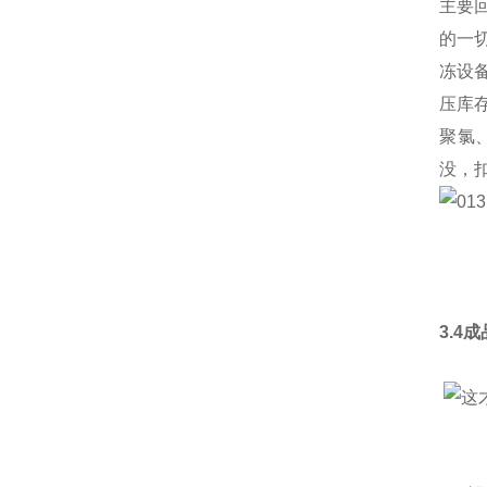
主要
的一
冻设
压库
聚氯
没，
3.4