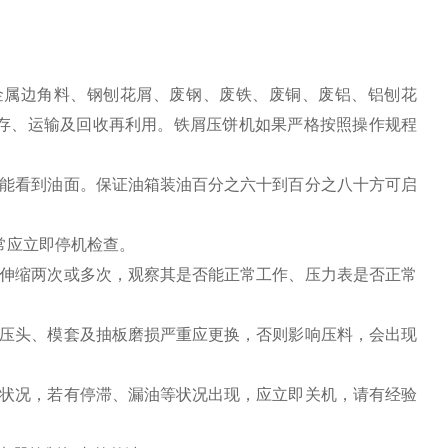
金属边角料、钢刨花屑、废钢、废铁、废铜、废铝、铝刨花
存、运输及回收再利用。铁屑压饼机如果严格按照操作规程
计能看到油面。保证油箱装油百分之六十到百分之八十方可启
常应立即停机检查。
缸伸缩两次或多次，观察其是否能正常工作、压力表是否正常
（压头、模套及抽板磨损严重应更换，否则影响压料，会出现
转状况，若有停滞、漏油等状况出现，应立即关机，请有经验