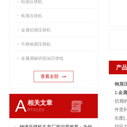
铝屑压饼机
铁屑压饼机
金属切屑压饼机
不锈钢屑压饼机
金属屑破碎脱油压饼线
产
查看全部
钢屑
1.金
A
切屑
相关文章
件受
RTICLES
右图
切应
钢渣压饼机生产厂家深度推荐：为何