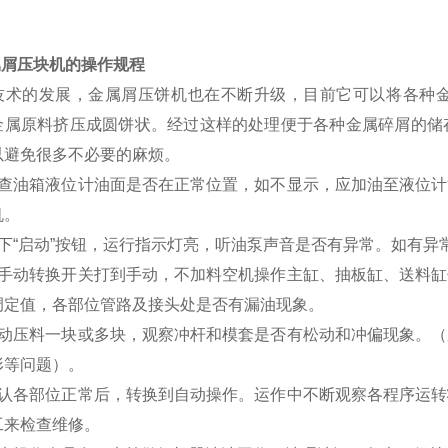
属屑压块机的操作规程
技术的发展，金属屑压饼机也在不断升级，目前它可以将各种
金属原料挤压成圆饼状。经过这样的处理便于各种金属碎屑的储
以避免很多不必要的麻烦。
检查油箱液位计油面是否在正常位置，如不显示，应加油至液位
机。
按下“启动”按钮，运行指示灯亮，听油泵声音是否有异常。如有异
将手动转换开关打到手动，不加料空机操作主缸、抽板缸、送料
调定值，各部位管路及接头处是否有漏油现象。
手动压料一块或多块，观察冲杆和模套是否有松动和冲偏现象。
形等问题）。
确认各部位正常后，转换到自动操作。运作中不断观察各程序运
工来检查维修。