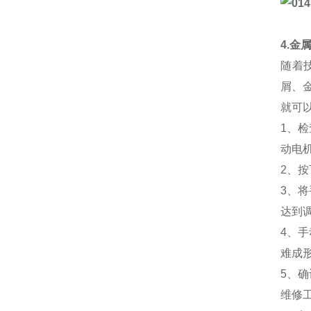
4.金
随着
屑、
就可
1、
动电
2、
3、
达到
4、
难成
5、
维修