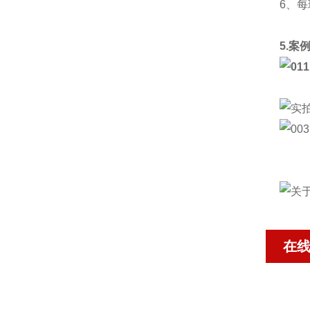
6、
5.案
在