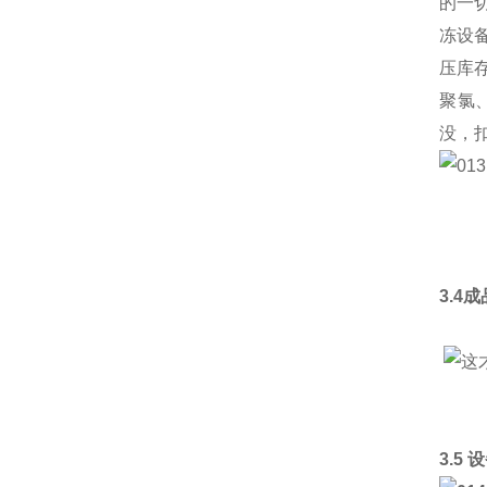
的一
冻设
压库
聚氯
没，
3.4
3.5