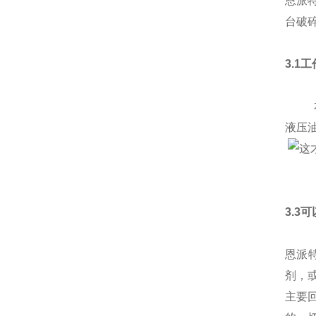
恩派
台破
3.1
本产
液压
3.3
恩派
剂，
主要