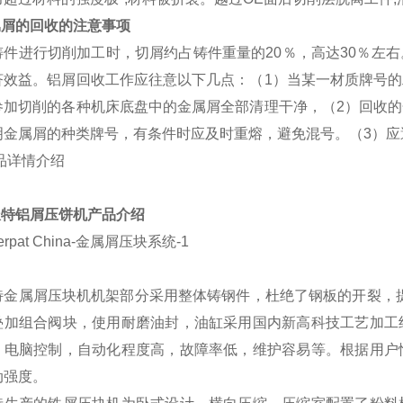
属屑的回收的注意事项
铸件进行切削加工时，切屑约占铸件重量的20％，高达30％左
济效益。铝屑回收工作应往意以下几点：（1）当某一材质牌号
参加切削的各种机床底盘中的金属屑全部清理干净，（2）回收
明金属屑的种类牌号，有条件时应及时重熔，避免混号。（3）应
派特铝
屑压饼机
产
品介绍
特金属屑压块机机架部分采用整体铸钢件，杜绝了钢板的开裂，
叠加组合阀块，使用耐磨油封，油缸采用国内新高科技工艺加工
；电脑控制，自动化程度高，故障率低，维护容易等。根据用户
动强度。