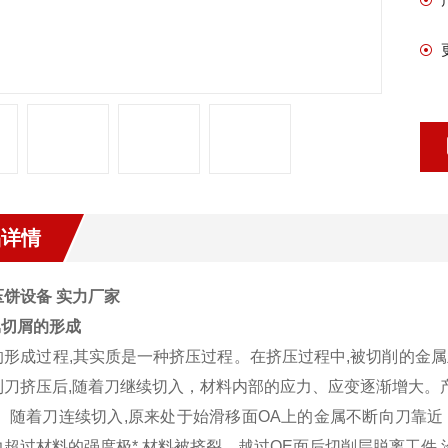
品详情
压饼设备 实力厂家
属切屑的形成
的形成过程,其实质是一种挤压过程。在挤压过程中,被切削的金
到刀挤压后,随着刀继续切入，材料内部的应力、应变逐渐增大。
)。随着刀连续切入,原来处于始滑移面OA上的金属不断向刀靠近
力超过材料的强度极*,材料被挤裂。越过OE面后切削层脱离工件