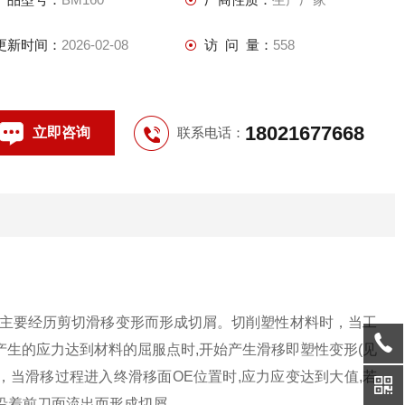
更新时间：
2026-02-08
访 问 量：
558
18021677668
立即咨询
联系电话：
属主要经历剪切滑移变形而形成切屑。切削塑性材料时，当工
产生的应力达到材料的屈服点时,开始产生滑移即塑性变形(见
，当滑移过程进入终滑移面OE位置时,应力应变达到大值,若
,沿着前刀面流出而形成切屑。