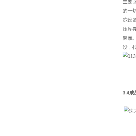
主要
的一
冻设
压库
聚氯
没，
3.4