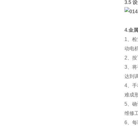
3.5
4.金
1、
动电
2、
3、
达到
4、
难成
5、
维修
6、