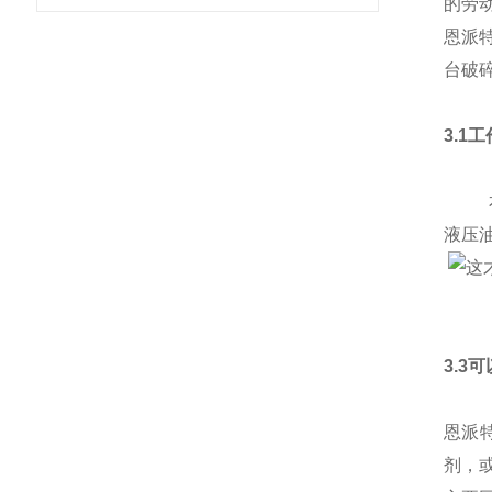
的劳
恩派
台破
3.1
本产
液压
3.3
恩派
剂，