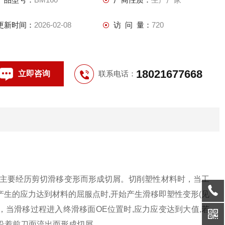
更新时间：
2026-02-08
访 问 量：
720
18021677668
立即咨询
联系电话：
属主要经历剪切滑移变形而形成切屑。切削塑性材料时，当工
产生的应力达到材料的屈服点时,开始产生滑移即塑性变形(见
，当滑移过程进入终滑移面OE位置时,应力应变达到大值,若
,沿着前刀面流出而形成切屑。