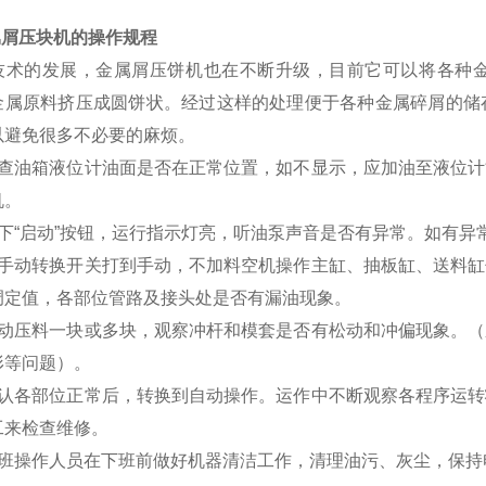
属屑压块机的操作规程
技术的发展，金属屑压饼机也在不断升级，目前它可以将各种
金属原料挤压成圆饼状。经过这样的处理便于各种金属碎屑的储
以避免很多不必要的麻烦。
检查油箱液位计油面是否在正常位置，如不显示，应加油至液位
机。
按下“启动”按钮，运行指示灯亮，听油泵声音是否有异常。如有异
将手动转换开关打到手动，不加料空机操作主缸、抽板缸、送料
调定值，各部位管路及接头处是否有漏油现象。
手动压料一块或多块，观察冲杆和模套是否有松动和冲偏现象。
形等问题）。
确认各部位正常后，转换到自动操作。运作中不断观察各程序运
工来检查维修。
每班操作人员在下班前做好机器清洁工作，清理油污、灰尘，保持