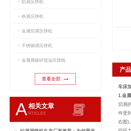
铝屑压饼机
铁屑压饼机
金属切屑压饼机
不锈钢屑压饼机
金属屑破碎脱油压饼线
产
查看全部
车床
1.金
A
切屑
相关文章
件受
RTICLES
右图
切应
铝屑屑饼机生产厂家推荐：为何恩派