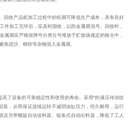
右。回收产品机加工过程中的铝屑可降低生产成本，具有良好
的工件加工完毕后，应及时国收，以防金属屑混号。回收时，
的金属屑应严格按牌号分类分号堆放于贮放场规定的格仓中，
避免泥沙、棉纱等杂物混入金属屑。
提高了设备的可靠稳定性和使用的寿命。采用*的液压传动技
组装，从而保证连续运转不减弱油缸压力，经久耐用，运行
情况另带螺旋自动送料器、链条式自动出料器，降低了工人