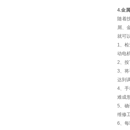
4.金
随着
屑、
就可
1、
动电
2、
3、
达到
4、
难成
5、
维修
6、