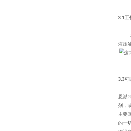
3.1
本产
液压
3.3
恩派
剂，
主要
的一