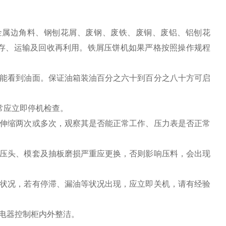
金属边角料、钢刨花屑、废钢、废铁、废铜、废铝、铝刨花
存、运输及回收再利用。铁屑压饼机如果严格按照操作规程
计能看到油面。保证油箱装油百分之六十到百分之八十方可启
常应立即停机检查。
缸伸缩两次或多次，观察其是否能正常工作、压力表是否正常
（压头、模套及抽板磨损严重应更换，否则影响压料，会出现
转状况，若有停滞、漏油等状况出现，应立即关机，请有经验
电器控制柜内外整洁。