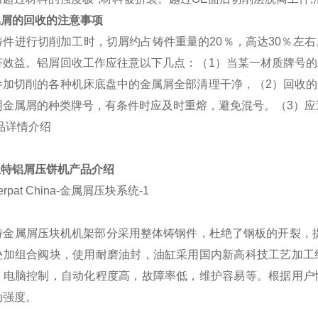
属屑的回收的注意事项
铸件进行切削加工时，切屑约占铸件重量的20％，高达30％左
济效益。铝屑回收工作应往意以下几点：（1）当某一材质牌号
参加切削的各种机床底盘中的金属屑全部清理干净，（2）回收
明金属屑的种类牌号，有条件时应及时重熔，避免混号。（3）应
派特铝
屑压饼机
产
品介绍
特金属屑压块机机架部分采用整体铸钢件，杜绝了钢板的开裂，
叠加组合阀块，使用耐磨油封，油缸采用国内新高科技工艺加工
；电脑控制，自动化程度高，故障率低，维护容易等。根据用户
动强度。