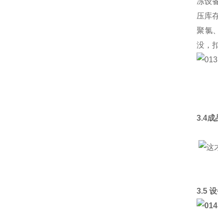
冻设
压库
聚氯
没，
3.4
3.5