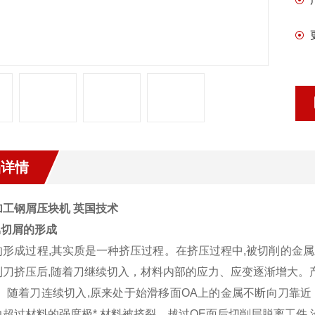
品详情
加工钢屑压块机 英国技术
属切屑的形成
的形成过程,其实质是一种挤压过程。在挤压过程中,被切削的金
到刀挤压后,随着刀继续切入，材料内部的应力、应变逐渐增大。
)。随着刀连续切入,原来处于始滑移面OA上的金属不断向刀靠近
力超过材料的强度极*,材料被挤裂。越过OE面后切削层脱离工件