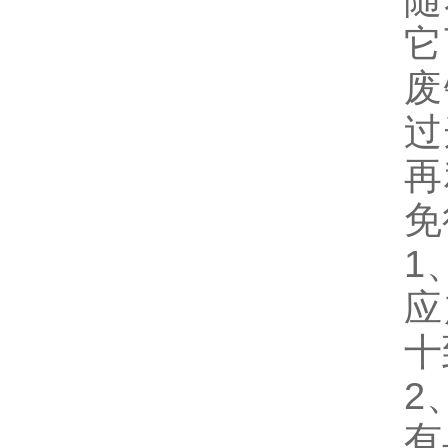
随
它
废
过
再
免
1
应
十
2
有