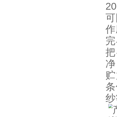
2
可
作
完
把
净
贮
条
纱