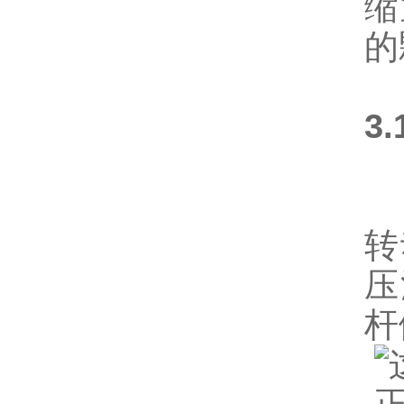
缩
的
3
本
转
压
杆