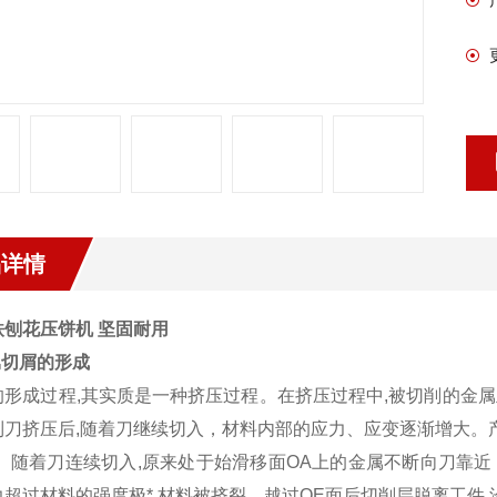
品详情
铁刨花压饼机 坚固耐用
属切屑的形成
的形成过程,其实质是一种挤压过程。在挤压过程中,被切削的金
到刀挤压后,随着刀继续切入，材料内部的应力、应变逐渐增大。
)。随着刀连续切入,原来处于始滑移面OA上的金属不断向刀靠近
力超过材料的强度极*,材料被挤裂。越过OE面后切削层脱离工件