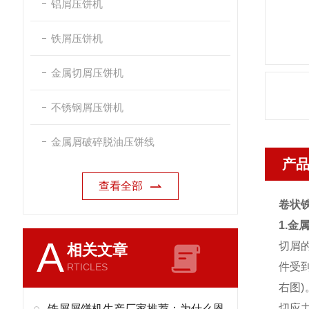
铝屑压饼机
铁屑压饼机
金属切屑压饼机
不锈钢屑压饼机
金属屑破碎脱油压饼线
产
查看全部
卷状
1.金
A
切屑
相关文章
件受
RTICLES
右图
切应
铁屑屑饼机生产厂家推荐：为什么恩