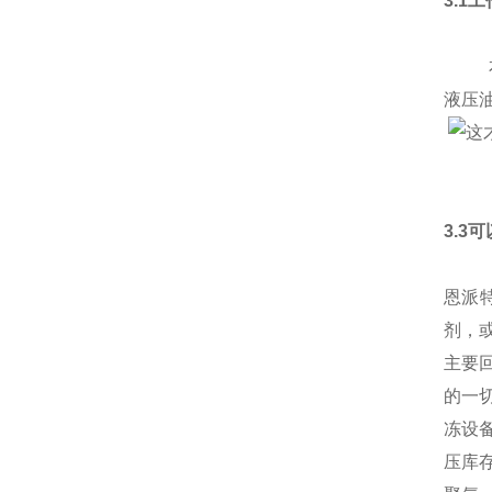
3.1
本产
液压
3.3
恩派
剂，
主要
的一
冻设
压库