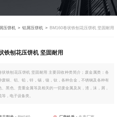
屑压饼机
>
铝屑压饼机
>
BM160卷状铁刨花压饼机 坚固耐用
状铁刨花压饼机 坚固耐用
状铁刨花压饼机 坚固耐用 主要回收种类简介；废金属类：各
种废铜、铝、铅，锌，锡，镍，钛，各种合金，不锈钢及各种有
色、黑色、贵重金属等及相关的一切废金属及灰，渣，沫，屑，
锍等，电子设备类。
产品型号：
BM160
厂商性质：
生产厂家