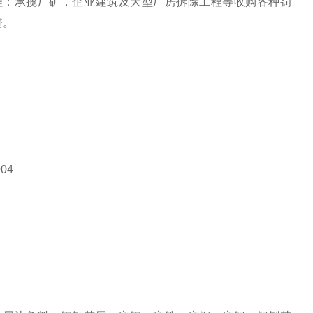
程：承揽厂矿，企业建筑及大型厂房拆除工程等收购各种罚
资。