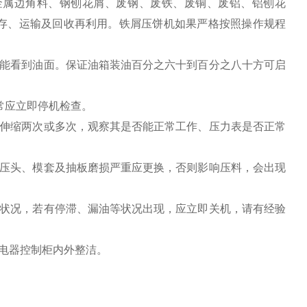
金属边角料、钢刨花屑、废钢、废铁、废铜、废铝、铝刨花
存、运输及回收再利用。铁屑压饼机如果严格按照操作规程
计能看到油面。保证油箱装油百分之六十到百分之八十方可启
常应立即停机检查。
缸伸缩两次或多次，观察其是否能正常工作、压力表是否正常
（压头、模套及抽板磨损严重应更换，否则影响压料，会出现
转状况，若有停滞、漏油等状况出现，应立即关机，请有经验
电器控制柜内外整洁。