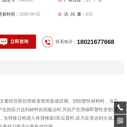
更新时间：
2020-09-02
访 问 量：
633
18021677668
立即咨询
联系电话：
属主要经历剪切滑移变形而形成切屑。切削塑性材料时，当工
产生的应力达到材料的屈服点时,开始产生滑移即塑性变形(见
，当滑移过程进入终滑移面OE位置时,应力应变达到大值,若
,沿着前刀面流出而形成切屑。