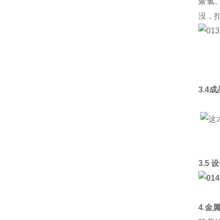
聚氯
没，
3.4
3.5
4.金