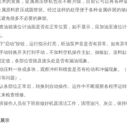
技术的发展，金属屑压饼机也在不断升级，目前它可以将各种
金属原料挤压成圆饼状。经过这样的处理便于各种金属碎屑的储
以避免很多不必要的麻烦。
检查油箱液位计油面是否在正常位置，如不显示，应加油至液位
机。
按下“启动”按钮，运行指示灯亮，听油泵声音是否有异常。如有异
将手动转换开关打到手动，不加料空机操作主缸、抽板缸、送料
调定值，各部位管路及接头处是否有漏油现象。
手动压料一块或多块，观察冲杆和模套是否有松动和冲偏现象。
形等问题）。
确认各部位正常后，转换到自动操作。运作中不断观察各程序运
工来检查维修。
每班操作人员在下班前做好机器清洁工作，清理油污、灰尘，保持
例展示