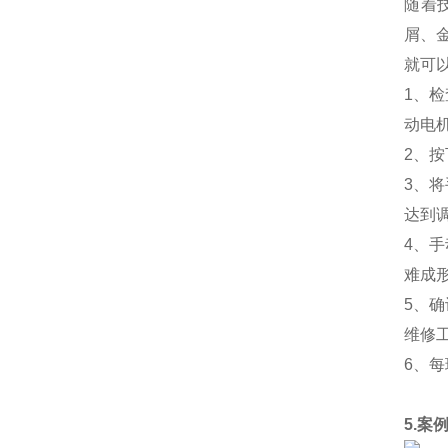
随着
屑、
就可
1、
动电
2、
3、
达到
4、
难成
5、
维修
6、
5.案