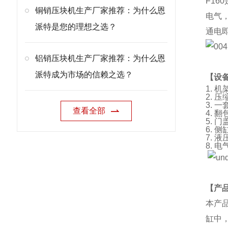
F160
铜销压块机生产厂家推荐：为什么恩
电气
派特是您的理想之选？
通电
铝销压块机生产厂家推荐：为什么恩
派特成为市场的信赖之选？
【设
1.
机
2.
压
3.
一
查看全部
4.
翻
5.
门
6.
侧
7.
液
8.
电
【产
本产
缸中