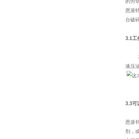
的劳
恩派
台破
3.1
本产
液压
3.3
恩派
剂，