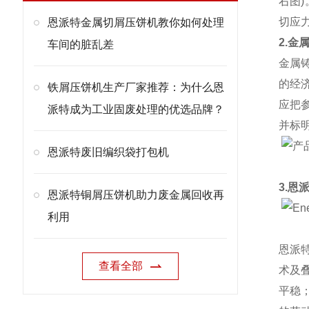
右图
切应
恩派特金属切屑压饼机教你如何处理
2.金
车间的脏乱差
金属
的经
铁屑压饼机生产厂家推荐：为什么恩
应把
派特成为工业固废处理的优选品牌？
并标
恩派特废旧编织袋打包机
3.恩
恩派特铜屑压饼机助力废金属回收再
利用
恩派
查看全部
术及
平稳