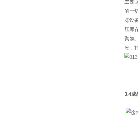
主要
的一
冻设
压库
聚氯
没，
3.4