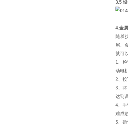
3.5
4.金
随着
屑、
就可
1、
动电
2、
3、
达到
4、
难成
5、