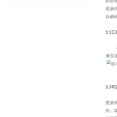
的劳
恩派
台破
3.1
本产
液压
3.3
恩派
剂，