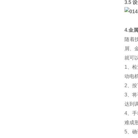
3.5
4.金
随着
屑、
就可
1、
动电
2、
3、
达到
4、
难成
5、