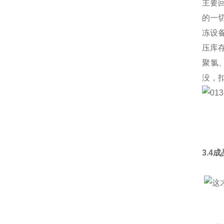
主要
的一
冻设
压库
聚氯
没，
3.4