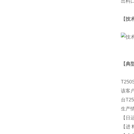
出料
【技
【典
T250
该客
台
T2
生产
【日
【进