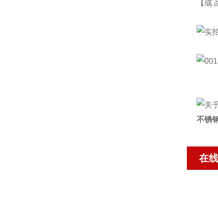
【成
不锈
在