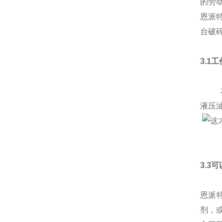
的劳
恩派
台破
3.1
本产
液压
3.3
恩派
剂，