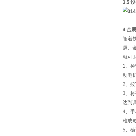
3.5
4.金
随着
屑、
就可
1、
动电
2、
3、
达到
4、
难成
5、