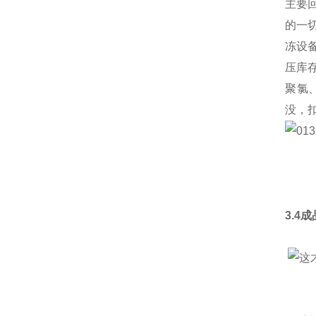
主要
的一
冻设
压库
聚氯
没，
3.4