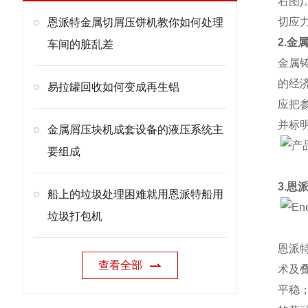
右图
切应
恩派特金属切屑压饼机教你如何处理
2.金
车间的脏乱差
金属
的经
易拉罐回收如何变成再生铝
应把
并标
金属屑压块机成套设备的液压系统主
要组成
3.恩
船上的垃圾处理困难就用恩派特船用
垃圾打包机
恩派
查看全部
术及
平稳