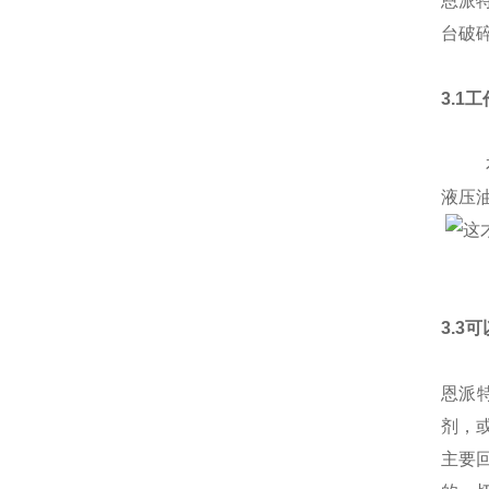
恩派
台破
3.1
本产
液压
3.3
恩派
剂，
主要