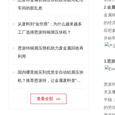
2.金
车间的脏乱差
金属
的经
从废料到“金疙瘩”：为什么越来越多
应把
工厂选择恩派特铜屑压块机？
并标
恩派特铜屑压饼机助力废金属回收再
利用
3.恩
国内哪里能买到优质全自动铝屑压块
机？推荐恩派特，让金属废料变“金
恩派
砖”
术及
查看全部
平稳
的劳