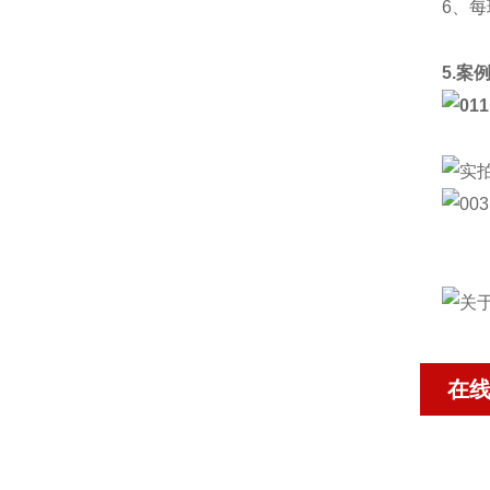
6、
5.案
在