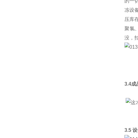
的一
冻设
压库
聚氯
没，
3.4
3.5