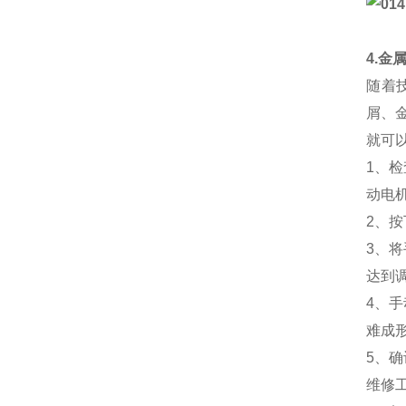
4.金
随着
屑、
就可
1、
动电
2、
3、
达到
4、
难成
5、
维修