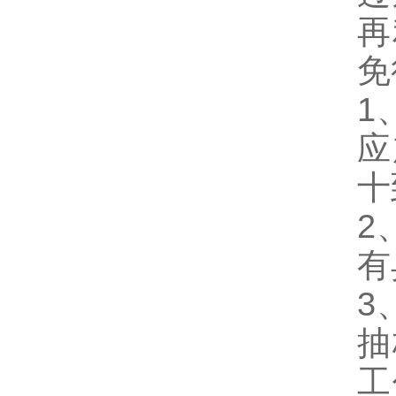
再
免
1
应
十
2
有
3
抽
工