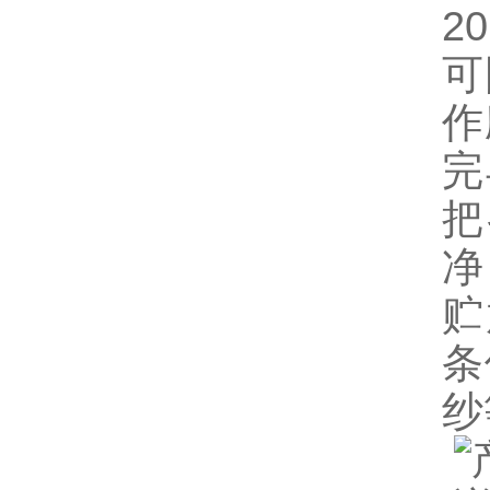
2
可
作
完
把
净
贮
条
纱