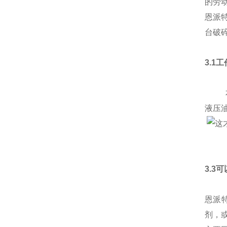
的劳
恩派
台破
3.1
本产
液压
3.3
恩派
剂，