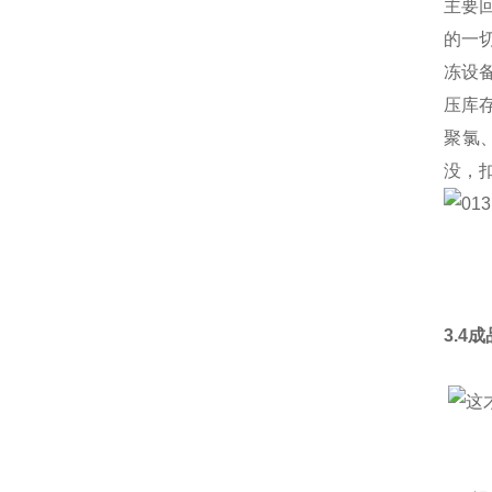
主要
的一
冻设
压库
聚氯
没，
3.4