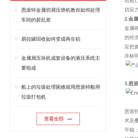
右图
切应
恩派特金属切屑压饼机教你如何处理
2.金
车间的脏乱差
金属
的经
易拉罐回收如何变成再生铝
应把
并标
金属屑压块机成套设备的液压系统主
要组成
3.恩
船上的垃圾处理困难就用恩派特船用
垃圾打包机
恩派
查看全部
术及
平稳