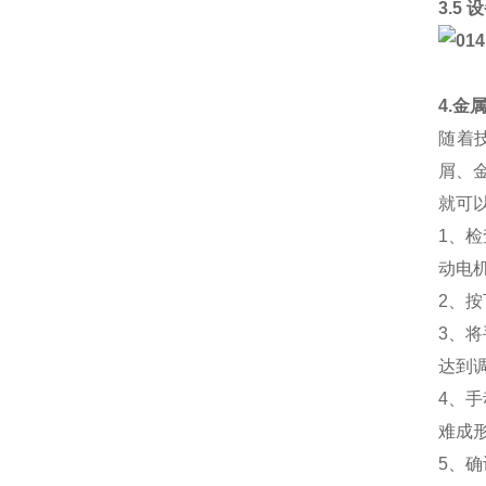
3.5
4.金
随着
屑、
就可
1、
动电
2、
3、
达到
4、
难成
5、