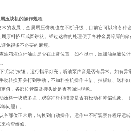
属屑压块机的操作规程
技术的发展，金属屑压饼机也在不断升级，目前它可以将各种
金属原料挤压成圆饼状。经过这样的处理便于各种金属碎屑的储
以避免很多不必要的麻烦。
检查油箱液位计油面是否在正常位置，如不显示，应加油至液位
机。
按下“启动”按钮，运行指示灯亮，听油泵声音是否有异常。如有异
将手动转换开关打到手动，不加料空机操作主缸、抽板缸、送料
调定值，各部位管路及接头处是否有漏油现象。
手动压料一块或多块，观察冲杆和模套是否有松动和冲偏现象。
形等问题）。
确认各部位正常后，转换到自动操作。运作中不断观察各程序运
工来检查维修。