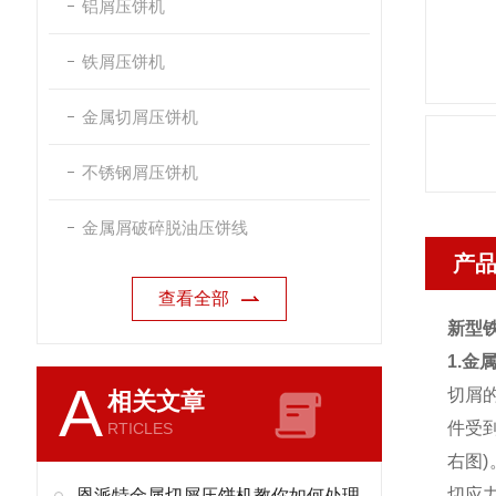
铝屑压饼机
铁屑压饼机
金属切屑压饼机
不锈钢屑压饼机
金属屑破碎脱油压饼线
产
查看全部
新型
1.金
A
切屑
相关文章
件受
RTICLES
右图
切应
恩派特金属切屑压饼机教你如何处理