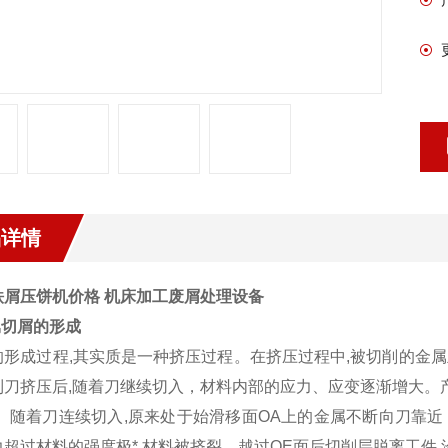
品详情
铁屑压饼机价格 机床加工废屑处理设备
属切屑的形成
的形成过程,其实质是一种挤压过程。在挤压过程中,被切削的金
到刀挤压后,随着刀继续切入，材料内部的应力、应变逐渐增大。
)。随着刀连续切入,原来处于始滑移面OA上的金属不断向刀靠近
力超过材料的强度极*,材料被挤裂。越过OE面后切削层脱离工件