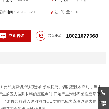
更新时间：
2020-05-20
访 问 量：
516
18021677668
立即咨询
联系电话：
属主要经历剪切滑移变形而形成切屑。切削塑性材料时，当工
产生的应力达到材料的屈服点时,开始产生滑移即塑性变形(见
，当滑移过程进入终滑移面OE位置时,应力应变达到大值,若
,沿着前刀面流出而形成切屑。