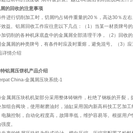
属屑的回收的注意事项
铸件进行切削加工时，切屑约占铸件重量的20％，高达30％左
济效益。铝屑回收工作应往意以下几点：（1）当某一材质牌号
参加切削的各种机床底盘中的金属屑全部清理干净，（2）回收
明金属屑的种类牌号，有条件时应及时重熔，避免混号。（3）应
派特铝
屑压饼机
产
品介绍
特金属屑压块机机架部分采用整体铸钢件，杜绝了钢板的开裂，
叠加组合阀块，使用耐磨油封，油缸采用国内新高科技工艺加工
；电脑控制，自动化程度高，故障率低，维护容易等。根据用户
动强度。