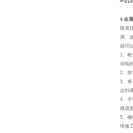
4.金
随着
屑、
就可
1、
动电
2、
3、
达到
4、
难成
5、
维修