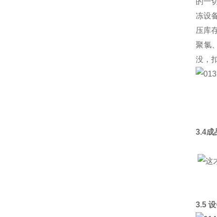
的一
冻设
压库
聚氯
没，
3.4
3.5