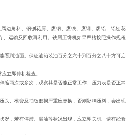
金属边角料、钢刨花屑、废钢、废铁、废铜、废铝、铝刨花
存、运输及回收再利用。铁屑压饼机如果严格按照操作规程
计能看到油面。保证油箱装油百分之六十到百分之八十方可启
常应立即停机检查。
缸伸缩两次或多次，观察其是否能正常工作、压力表是否正常
（压头、模套及抽板磨损严重应更换，否则影响压料，会出现
转状况，若有停滞、漏油等状况出现，应立即关机，请有经验