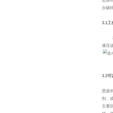
恩派
台破
3.1
本产
液压
3.3
恩派
剂，
主要