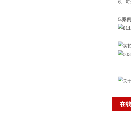
6、
5.案
在