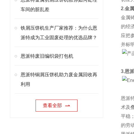
2.金
车间的脏乱差
金属
的经
铁屑压饼机生产厂家推荐：为什么恩
应把
派特成为工业固废处理的优选品牌？
并标
恩派特废旧编织袋打包机
3.恩
恩派特铜屑压饼机助力废金属回收再
利用
恩派
查看全部
术及
平稳
的劳