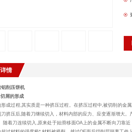
品详情
量铝削压饼机
属切屑的形成
的形成过程,其实质是一种挤压过程。在挤压过程中,被切削的金
到刀挤压后,随着刀继续切入，材料内部的应力、应变逐渐增大。
)。随着刀连续切入,原来处于始滑移面OA上的金属不断向刀靠近
力超过材料的强度极*,材料被挤裂。越过OE面后切削层脱离工件