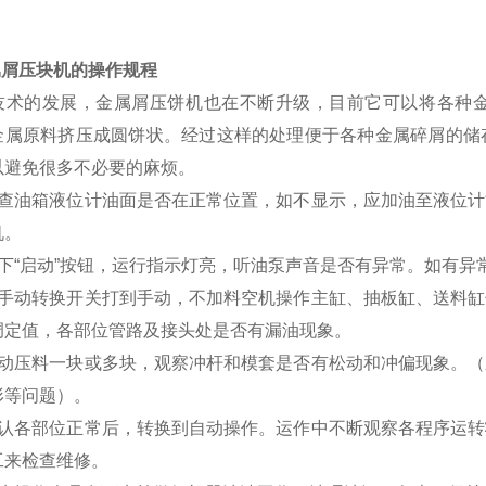
属屑压块机的操作规程
技术的发展，金属屑压饼机也在不断升级，目前它可以将各种
金属原料挤压成圆饼状。经过这样的处理便于各种金属碎屑的储
以避免很多不必要的麻烦。
检查油箱液位计油面是否在正常位置，如不显示，应加油至液位
机。
按下“启动”按钮，运行指示灯亮，听油泵声音是否有异常。如有异
将手动转换开关打到手动，不加料空机操作主缸、抽板缸、送料
调定值，各部位管路及接头处是否有漏油现象。
手动压料一块或多块，观察冲杆和模套是否有松动和冲偏现象。
形等问题）。
确认各部位正常后，转换到自动操作。运作中不断观察各程序运
工来检查维修。