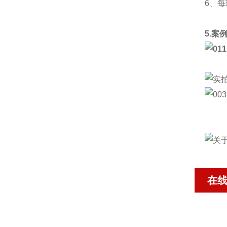
6、
5.案
在