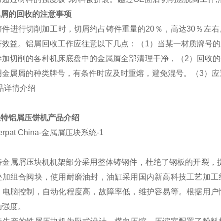
属屑的回收的注意事项
铸件进行切削加工时，切屑约占铸件重量的20％，高达30％左
济效益。铝屑回收工作应往意以下几点：（1）当某一材质牌号
参加切削的各种机床底盘中的金属屑全部清理干净，（2）回收
明金属屑的种类牌号，有条件时应及时重熔，避免混号。（3）应
派特铝
屑压饼机
产
品介绍
特金属屑压块机机架部分采用整体铸钢件，杜绝了钢板的开裂，
叠加组合阀块，使用耐磨油封，油缸采用国内新高科技工艺加工
；电脑控制，自动化程度高，故障率低，维护容易等。根据用户
动强度。