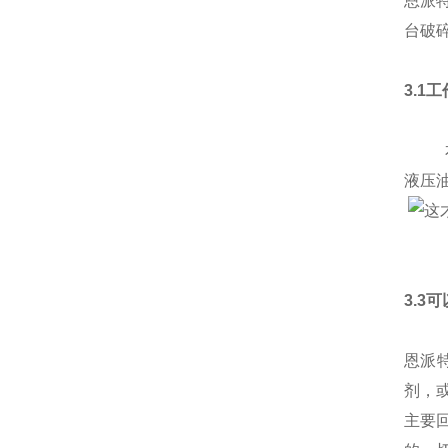
恩派
台破
3.1
本产
液压
3.3
恩派
剂，
主要