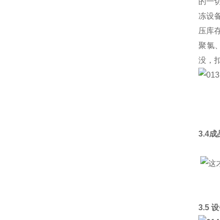
的一
冻设
压库
聚氯
没，
3.4
3.5