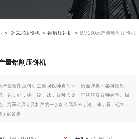
心
>
金属屑压饼机
>
铝屑压饼机
>
BM160高产量铝削压饼机
产量铝削压饼机
高产量铝削压饼机主要回收种类简介；废金属类：各种废铜、
铝、铅，锌，锡，镍，钛，各种合金，不锈钢及各种有色、黑
色、贵重金属等及相关的一切废金属及灰，渣，沫，屑，锍等，
电子设备类
产品型号：
BM160
厂商性质：
生产厂家