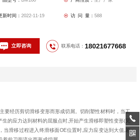
更新时间：
2022-11-19
访 问 量：
588
18021677668
立即咨询
联系电话：
属主要经历剪切滑移变形而形成切屑。切削塑性材料时，当工
产生的应力达到材料的屈服点时,开始产生滑移即塑性变形(见
，当滑移过程进入终滑移面OE位置时,应力应变达到大值,若
,沿着前刀面流出而形成切屑。