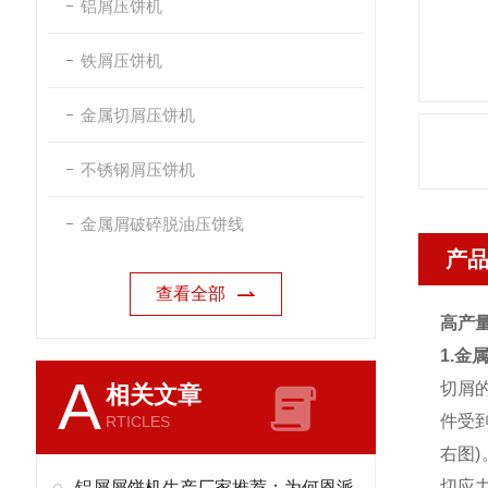
铝屑压饼机
铁屑压饼机
金属切屑压饼机
不锈钢屑压饼机
金属屑破碎脱油压饼线
产
查看全部
高产
1.金
A
切屑
相关文章
件受
RTICLES
右图
切应
铝屑屑饼机生产厂家推荐：为何恩派