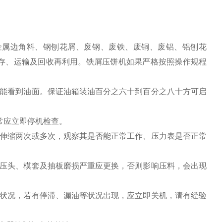
金属边角料、钢刨花屑、废钢、废铁、废铜、废铝、铝刨花
存、运输及回收再利用。铁屑压饼机如果严格按照操作规程
计能看到油面。保证油箱装油百分之六十到百分之八十方可启
常应立即停机检查。
缸伸缩两次或多次，观察其是否能正常工作、压力表是否正常
（压头、模套及抽板磨损严重应更换，否则影响压料，会出现
转状况，若有停滞、漏油等状况出现，应立即关机，请有经验