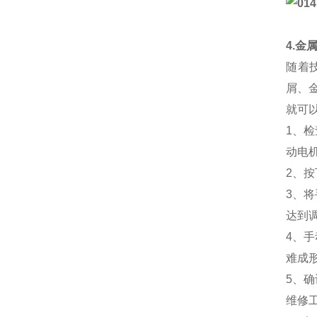
4.金
随着
屑、
就可
1、
动电
2、
3、
达到
4、
难成
5、
维修